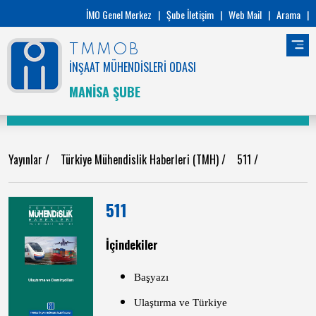
İMO Genel Merkez
|
Şube İletişim
|
Web Mail
|
Arama
|
TMMOB
İNŞAAT MÜHENDİSLERİ ODASI
MANİSA ŞUBE
Yayınlar
/
Türkiye Mühendislik Haberleri (TMH)
/
511
/
511
İçindekiler
Başyazı
Ulaştırma ve Türkiye