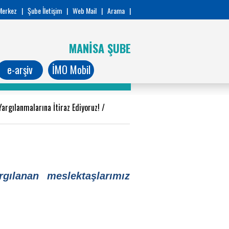
Merkez
|
Şube İletişim
|
Web Mail
|
Arama
|
MANİSA ŞUBE
e-arşiv
İMO Mobil
Yargılanmalarına İtiraz Ediyoruz!
/
rgılanan meslektaşlarımız