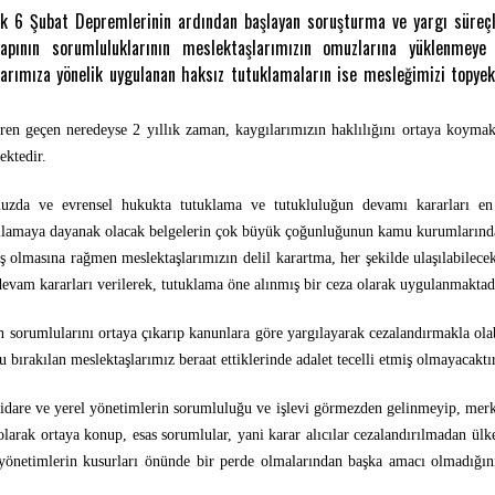
 6 Şubat Depremlerinin ardından başlayan soruşturma ve yargı süreçle
pının sorumluluklarının meslektaşlarımızın omuzlarına yüklenmeye ç
şlarımıza yönelik uygulanan haksız tutuklamaların ise mesleğimizi topye
ren geçen neredeyse 2 yıllık zaman, kaygılarımızın haklılığını ortaya koyma
mektedir.
uzda ve evrensel hukukta tutuklama ve tutukluluğun devamı kararları en
gılamaya dayanak olacak belgelerin çok büyük çoğunluğunun kamu kurumlarınd
ş olmasına rağmen meslektaşlarımızın delil karartma, her şekilde ulaşılabil
k devam kararları verilerek, tutuklama öne alınmış bir ceza olarak uygulanmaktad
n sorumlularını ortaya çıkarıp kanunlara göre yargılayarak cezalandırmakla olabi
u bırakılan meslektaşlarımız beraat ettiklerinde adalet tecelli etmiş olmayacaktır
 idare ve yerel yönetimlerin sorumluluğu ve işlevi görmezden gelinmeyip, merke
r olarak ortaya konup, esas sorumlular, yani karar alıcılar cezalandırılmadan ü
l yönetimlerin kusurları önünde bir perde olmalarından başka amacı olmadığı