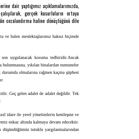
rine dair yaptığımız açıklamalarımızda,
alışılarak, gerçek kusurluların ortaya
kûn cezalandırma haline dönüştüğünü dile
kta ve halen meslektaşlarımız haksız biçimde
 son uygulanacak koruma tedbiridir.
Ancak
a bulunmasına, yıkılan binalardan numuneler
ecek durumda olmalarına rağmen kaçma şüphesi
ır.
lir. Geç gelen adalet de adalet değildir. Tek
.
zî idare ile yerel yönetimlerin kentleşme ve
lkemiz enkaz altında kalmaya devam edecektir.
nı düşündüğümüz tutuklu yargılanmalarından