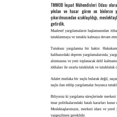
TMMOB İnşaat Mühendisleri Odası olarak
yıkılan ve hasar gören on binlerce ya
çıkarılmasından uzaklaşıldığı, meslekta
getirdik.
Maalesef yargılamaların başlamasından itiba
tutuklanmaya ve tutuklu kalmaya devam et
Tutuksuz yargılanma bir haktır. Hukukum
halihazırdaki deprem yargılamalarında, yar
alınmasına ve yeni toplanacak delil kalmamı
iddiaları ile ısrarla tutukluluk ve tutuklulu
Adalet mutlaka bir suçlu bularak değil, suçu
suçlu ilan edilip yargılamalar boyunca tutukl
Biliyoruz ki yargılama süreçlerinde merkezi
imar politikalarındaki hatalı kararları kusu
Meslektaşlarımızın, merkezi idare ve yere
vazgeçilmesi gereklidir.