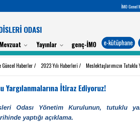
İMO Genel 
İSLERİ ODASI
e-kütüphane
Mevzuat
Yayınlar
genç-İMO
e Güncel Haberler
/
2023 Yılı Haberleri
/
Meslektaşlarımızın Tutuklu 
u Yargılanmalarına İtiraz Ediyoruz!
sleri Odası
Yönetim
Kurulunun, tutuklu ya
rihinde yaptığı açıklama.