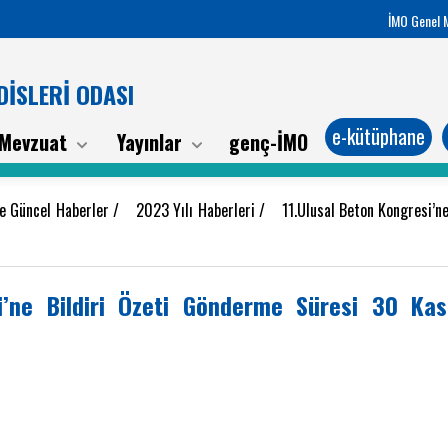
İMO Genel 
İSLERİ ODASI
e-kütüphane
Mevzuat
Yayınlar
genç-İMO
e Güncel Haberler
/
2023 Yılı Haberleri
/
11.Ulusal Beton Kongresi’n
si’ne Bildiri Özeti Gönderme Süresi 30 Ka