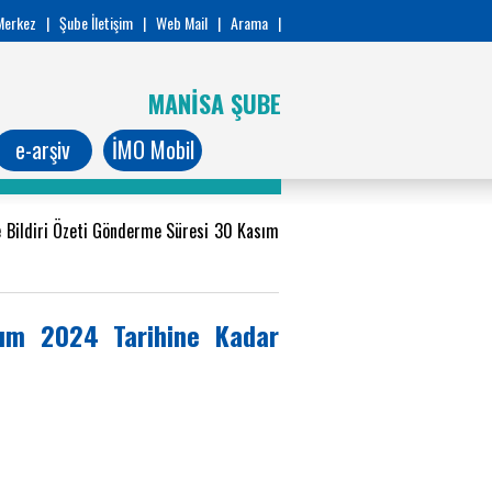
Merkez
|
Şube İletişim
|
Web Mail
|
Arama
|
MANİSA ŞUBE
e-arşiv
İMO Mobil
e Bildiri Özeti Gönderme Süresi 30 Kasım
sım 2024 Tarihine Kadar