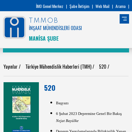
İMO Genel Merkez
|
Şube İletişim
|
Web Mail
|
Arama
|
TMMOB
İNŞAAT MÜHENDİSLERİ ODASI
MANİSA ŞUBE
Yayınlar
/
Türkiye Mühendislik Haberleri (TMH)
/
520
/
520
Başyazı
6 Şubat 2023 Depremine Genel Bir Bakış
Nejat Bayülke
Deprem Yargılamalarında Bilirkişilik Yapan