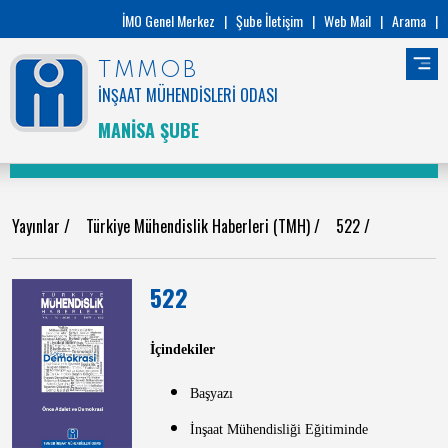
İMO Genel Merkez
|
Şube İletişim
|
Web Mail
|
Arama
|
TMMOB
İNŞAAT MÜHENDİSLERİ ODASI
MANİSA ŞUBE
Yayınlar
/
Türkiye Mühendislik Haberleri (TMH)
/
522
/
522
İçindekiler
Başyazı
İnşaat Mühendisliği Eğitiminde