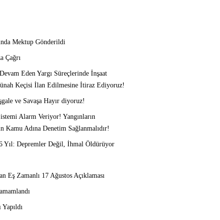
ında Mektup Gönderildi
a Çağrı
 Devam Eden Yargı Süreçlerinde İnşaat
nah Keçisi İlan Edilmesine İtiraz Ediyoruz!
, İşgale ve Savaşa Hayır diyoruz!
stemi Alarm Veriyor! Yangınların
çin Kamu Adına Denetim Sağlanmalıdır!
6 Yıl: Depremler Değil, İhmal Öldürüyor
dan Eş Zamanlı 17 Ağustos Açıklaması
Tamamlandı
 Yapıldı