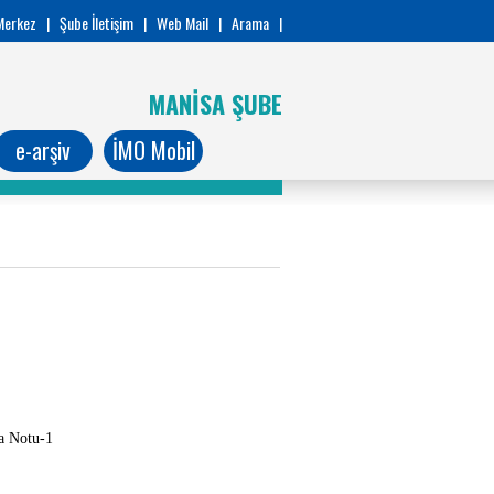
Merkez
|
Şube İletişim
|
Web Mail
|
Arama
|
MANİSA ŞUBE
e-arşiv
İMO Mobil
a Notu-1