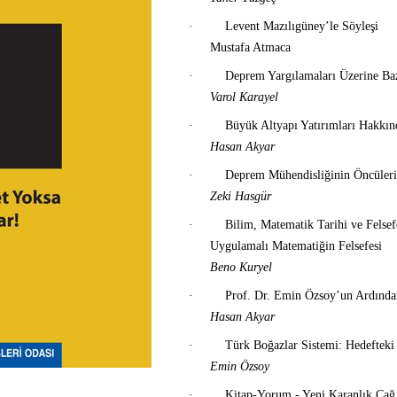
·
Levent Mazılıgüney’le Söyleşi
Mustafa Atmaca
·
Deprem Yargılamaları Üzerine Ba
Varol Karayel
·
Büyük Altyapı Yatırımları Hakkı
Hasan Akyar
·
Deprem Mühendisliğinin Öncüleri
Zeki Hasgür
·
Bilim, Matematik Tarihi ve Felsef
Uygulamalı Matematiğin Felsefesi
Beno Kuryel
·
Prof. Dr. Emin Özsoy’un Ardında
Hasan Akyar
·
Türk Boğazlar Sistemi: Hedefteki
Emin Özsoy
·
Kitap-Yorum - Yeni Karanlık Çağ