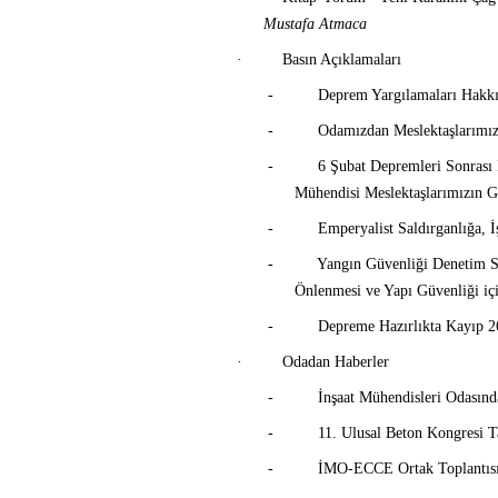
Mustafa Atmaca
·
Basın Açıklamaları
-
Deprem Yargılamaları Hakk
-
Odamızdan Meslektaşlarımız
-
6 Şubat Depremleri Sonrası
Mühendisi Meslektaşlarımızın Gü
-
Emperyalist Saldırganlığa
-
Yangın Güvenliği Denetim Si
Önlenmesi ve Yapı Güvenliği i
-
Depreme Hazırlıkta Kayıp 2
·
Odadan Haberler
-
İnşaat Mühendisleri Odasın
-
11. Ulusal Beton Kongresi 
-
İMO-ECCE Ortak Toplantısı