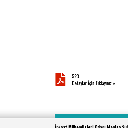
523
Detaylar İçin Tıklayınız »
İnşaat Mühendisleri Odası Manisa Şu