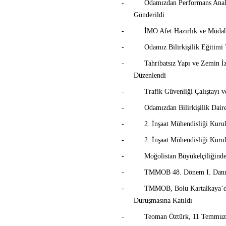
-
Odamızdan Performans Anal
Gönderildi
-
İMO Afet Hazırlık ve Müdah
-
Odamız Bilirkişilik Eğitimi 
-
Tahribatsız Yapı ve Zemin İ
Düzenlendi
-
Trafik Güvenliği Çalıştayı v
-
Odamızdan Bilirkişilik Dair
-
2. İnşaat Mühendisliği Kurul
-
2. İnşaat Mühendisliği Kuru
-
Moğolistan Büyükelçiliğind
-
TMMOB 48. Dönem I. Danış
-
TMMOB, Bolu Kartalkaya’da 
Duruşmasına Katıldı
-
Teoman Öztürk, 11 Temmuz 2