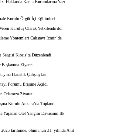
izi Hakkında Kamu Kurumlarına Yazı
ale Kurulu Örgüt İçi Eğitimleri
Veren Kuruluş Olarak Yetkilendirildi
zleme Yöntemleri Çalıştayı İzmir’de
e Sergisi Kıbrıs’ta Düzenlendi
e Başkanına Ziyaret
tayına Hazırlık Çalıştayları
ltayı Forumu Erişime Açıldı
en Odamıza Ziyaret
ma Kurulu Ankara’da Toplandı
Yaşanan Otel Yangını Davasının İlk
025 tarihinde, ölümünün 31. yılında Anıt