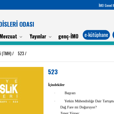
İMO Genel 
İSLERİ ODASI
e-kütüphane
Mevzuat
Yayınlar
genç-İMO
ri (TMH)
/
523
/
523
İçindekiler
·
Başyazı
·
Yetkin Mühendisliğe Dair Tartışm
Dağ Fare mi Doğuruyor?
Taner Yüzgeç