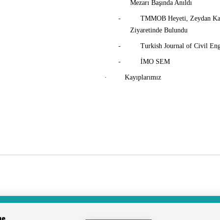
Mezarı Başında Anıldı
-
TMMOB Heyeti, Zeydan Kara
Ziyaretinde Bulundu
-
Turkish Journal of Civil En
-
İMO SEM
·
Kayıplarımız
be