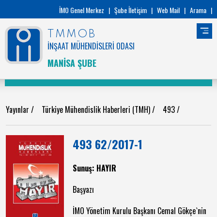
İMO Genel Merkez
|
Şube İletişim
|
Web Mail
|
Arama
|
TMMOB
İNŞAAT MÜHENDİSLERİ ODASI
MANİSA ŞUBE
Yayınlar
/
Türkiye Mühendislik Haberleri (TMH)
/
493
/
493 62/2017-1
Sunuş: HAYIR
Başyazı
İMO Yönetim Kurulu Başkanı Cemal Gökçe`nin