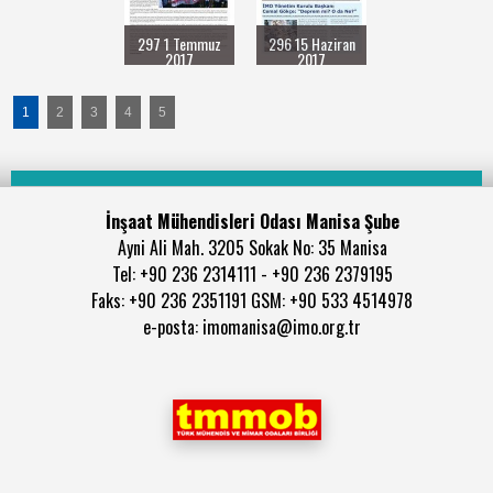
297 1 Temmuz
296 15 Haziran
2017
2017
1
2
3
4
5
İnşaat Mühendisleri Odası Manisa Şube
Ayni Ali Mah. 3205 Sokak No: 35 Manisa
Tel: +90 236 2314111 - +90 236 2379195
Faks: +90 236 2351191 GSM: +90 533 4514978
e-posta: imomanisa@imo.org.tr