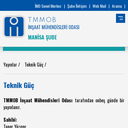
İMO Genel Merkez
|
Şube İletişim
|
Web Mail
|
Arama
|
TMMOB
İNŞAAT MÜHENDİSLERİ ODASI
MANİSA ŞUBE
Yayınlar
/
Teknik Güç
/
Teknik Güç
TMMOB İnşaat Mühendisleri Odası
tarafından onbeş günde bir
yayınlanır.
Sahibi:
Taner Yüzgeç