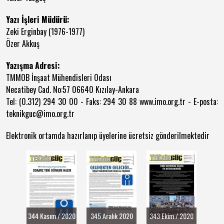
Yazı İşleri Müdürü:
Zeki Erginbay (1976-1977)
Özer Akkuş
Yazışma Adresi:
TMMOB İnşaat Mühendisleri Odası
Necatibey Cad. No:57 06640 Kızılay-Ankara
Tel: (0.312) 294 30 00 - Faks: 294 30 88 www.imo.org.tr - E-posta:
teknikguc@imo.org.tr
Elektronik ortamda hazırlanıp üyelerine ücretsiz gönderilmektedir
344 Kasım / 2020
345 Aralık 2020
343 Ekim / 2020