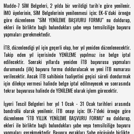
Madde-7 SİM Belgeleri, 2 yılda bir verildiği tarih`e göre yenilenir.
İMO üyelerinin, SİM Belgelerinin yenilenmesi için; EK-6`daki örneğe
göre düzenlenen "SİM YENİLEME BAŞVURU FORMU" nu doldurup,
ekleri ile birlikte bağlı bulundukları şube veya temsilciliğe başvuru
yapmaları gerekmektedir.
İTB, düzenlendiği yıl için geçerli olup, her yıl yeniden düzenlenecektir.
Takip eden yıl içerisinde YENİLEME yapılmaz ise belge iptal
edilecektir. Sonraki yıllarda yeniden İTB başvurusu yapmaları
durumunda (ilk) başvuru formu doldurulacak ve yeni İTB numarası
verilecektir. Ancak İTB sahibinin faaliyetini geçici süreli dondurmak
için dilekçe vermesi halinde belge iptal edilmeyecek ve sonrasında
tekrar başvurusu halinde de YENİLEME olarak işlem görecektir.
İşyeri Tescil Belgeleri her yıl 1 Ocak - 31 Ocak tarihleri arasında
bandrollü olarak yenilenir. İTB onayı için; EK-7`deki örneğe göre
düzenlenen "İTB YILLIK YENİLEME BAŞVURU FORMU" nu doldurup,
ekleri ile birlikte bağlı bulundukları şube veya temsilciliğe başvuru
yapmaları gerekmektedir. Başvuru evrakları Şube görüşüyle birlikte,