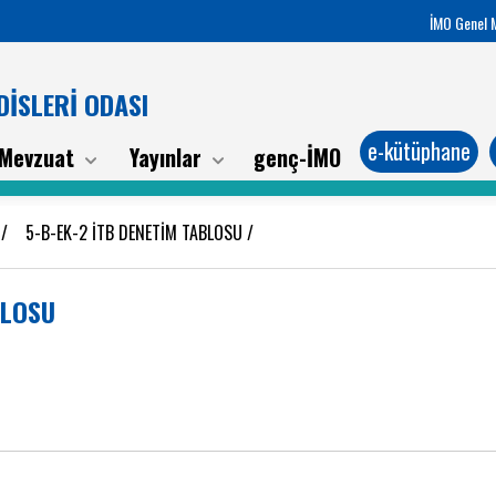
İMO Genel 
İSLERİ ODASI
e-kütüphane
Mevzuat
Yayınlar
genç-İMO
İ
/
5-B-EK-2 İTB DENETİM TABLOSU
/
BLOSU