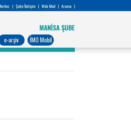
Merkez
|
Şube İletişim
|
Web Mail
|
Arama
|
MANİSA ŞUBE
e-arşiv
İMO Mobil