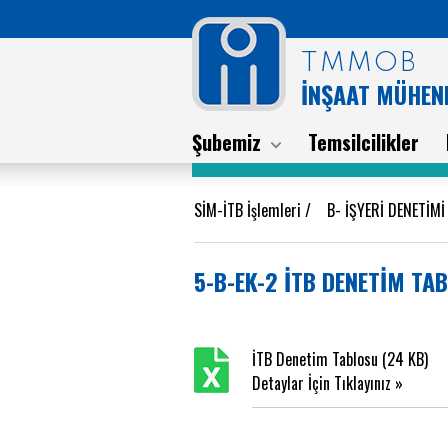
TMMOB
İNŞAAT MÜHEND
Şubemiz
Temsilcilikler
SİM-İTB İşlemleri
/
B- İŞYERİ DENETİM
5-B-EK-2 İTB DENETİM TA
İTB Denetim Tablosu (24 KB)
Detaylar İçin Tıklayınız »