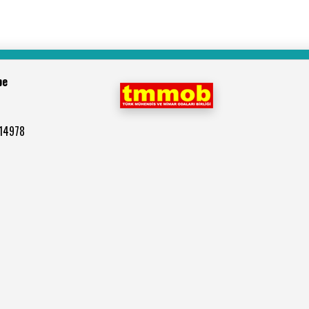
be
514978