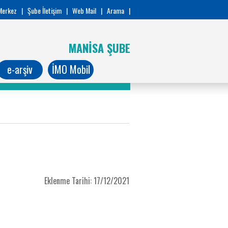
Merkez
|
Şube İletişim
|
Web Mail
|
Arama
|
MANİSA ŞUBE
e-arşiv
İMO Mobil
Eklenme Tarihi: 17/12/2021