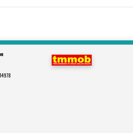
be
514978