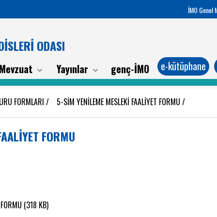
İMO Genel 
İSLERİ ODASI
e-kütüphane
Mevzuat
Yayınlar
genç-İMO
VURU FORMLARI
/
5-SİM YENİLEME MESLEKİ FAALİYET FORMU
/
 FAALİYET FORMU
 FORMU (318 KB)