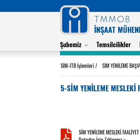
TMMOB
İNŞAAT MÜHEND
Şubemiz
Temsilcilikler
SİM-İTB İşlemleri
/
SİM YENİLEME BAŞ
5-SİM YENİLEME MESLEKİ
SİM YENİLEME MESLEKİ FAALİYET
Detaylar İçin Tıklayınız »