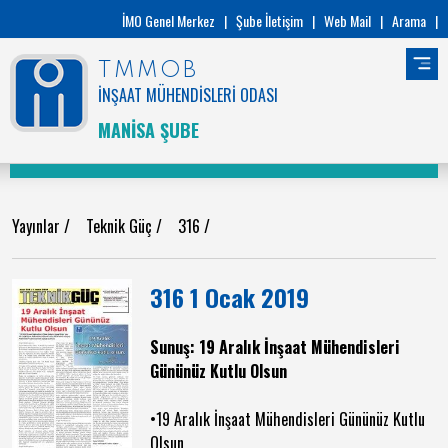
İMO Genel Merkez
|
Şube İletişim
|
Web Mail
|
Arama
|
TMMOB
İNŞAAT MÜHENDİSLERİ ODASI
MANİSA ŞUBE
Yayınlar
/
Teknik Güç
/
316
/
316 1 Ocak 2019
Sunuş: 19 Aralık İnşaat Mühendisleri
Gününüz Kutlu Olsun
•19 Aralık İnşaat Mühendisleri Gününüz Kutlu
Olsun