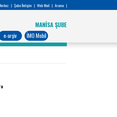
Merkez
|
Şube İletişim
|
Web Mail
|
Arama
|
MANİSA ŞUBE
e-arşiv
İMO Mobil
ara