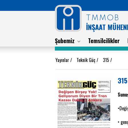
TMMOB
İNŞAAT MÜHEND
Şubemiz
Temsilcilikler
Yayınlar
/
Teknik Güç
/
315
/
315
Sunuş
•Deği
• gen