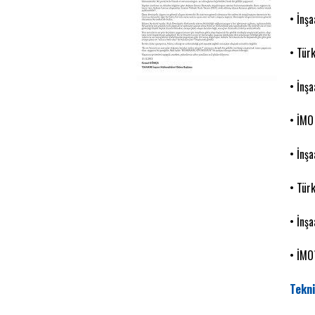
• İnş
• Tür
• İnş
• İMO
• İnş
• Tür
• İnşa
• İMO
Tekni