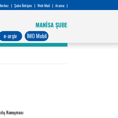
Merkez
|
Şube İletişim
|
Web Mail
|
Arama
|
MANİSA ŞUBE
e-arşiv
İMO Mobil
ılış Konuşması