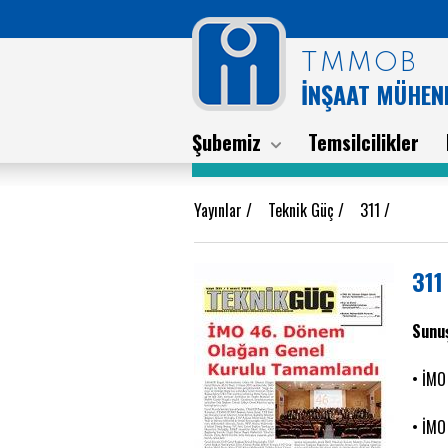
TMMOB
İNŞAAT MÜHEND
Şubemiz
Temsilcilikler
Yayınlar
/
Teknik Güç
/
311
/
311
Sunu
• İMO
• İMO