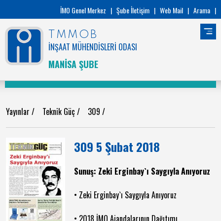
İMO Genel Merkez
|
Şube İletişim
|
Web Mail
|
Arama
|
TMMOB
İNŞAAT MÜHENDİSLERİ ODASI
MANİSA ŞUBE
Yayınlar
/
Teknik Güç
/
309
/
309 5 Şubat 2018
Sunuş: Zeki Erginbay`ı Saygıyla Anıyoruz
• Zeki Erginbay`ı Saygıyla Anıyoruz
• 2018 İMO Ajandalarının Dağıtımı